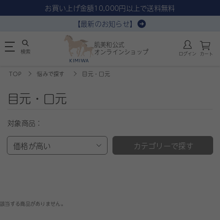
お買い上げ金額10,000円以上で送料無料
【最新のお知らせ】
肌美和公式
検索
オンラインショップ
ログイン
カート
TOP
悩みで探す
目元・口元
目元・口元
対象商品：
価格が高い
カテゴリーで探す
該当する商品がありません。