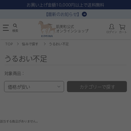
お買い上げ金額10,000円以上で送料無料
【最新のお知らせ】
肌美和公式
検索
オンラインショップ
ログイン
カート
TOP
悩みで探す
うるおい不足
うるおい不足
対象商品：
価格が安い
カテゴリーで探す
該当する商品がありません。