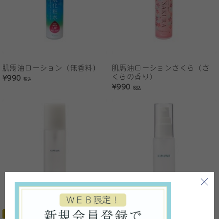
肌馬油ローション（無香料）
肌馬油ローションさくら（さ
くらの香り）
¥990
税込
¥990
税込
おすすめ
人気商品
KIMIWA マーユセラミドオイ