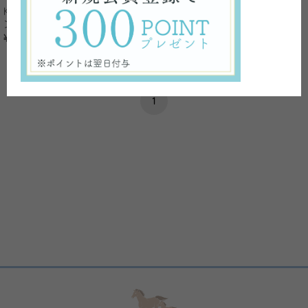
ル
KIMIWA プラセンＳローショ
ン
¥4,400
税込
¥3,520
税込
1