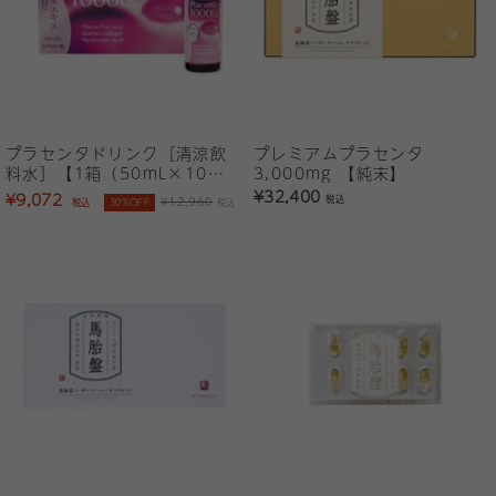
プラセンタドリンク［清涼飲
プレミアムプラセンタ
料水］【1箱（50mL×10
3,000mg 【純末】
本）】
¥32,400
¥9,072
税込
¥12,960
税込
30%OFF
税込