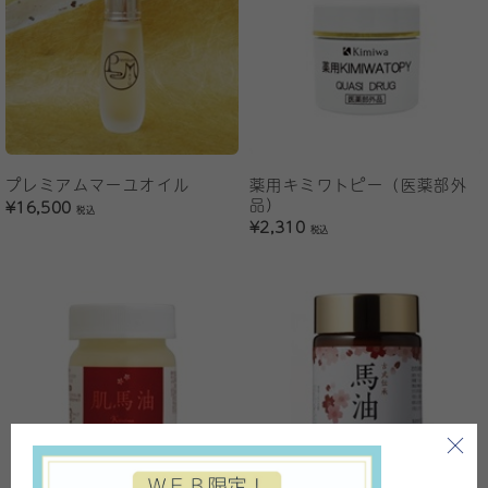
プレミアムマーユオイル
薬用キミワトピー（医薬部外
品）
¥16,500
税込
¥2,310
税込