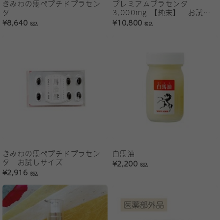
きみわの馬ペプチドプラセン
プレミアムプラセンタ
タ
3,000mg 【純末】 お試し
サイズ
¥8,640
¥10,800
税込
税込
きみわの馬ペプチドプラセン
白馬油
タ お試しサイズ
¥2,200
税込
¥2,916
税込