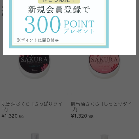
おすすめ
肌馬油
¥1,430
古式伝承馬油
税込
¥4,400
税込
肌馬油さくら [さっぱりタイ
肌馬油さくら [しっとりタイ
プ]
プ]
¥1,320
¥1,320
税込
税込