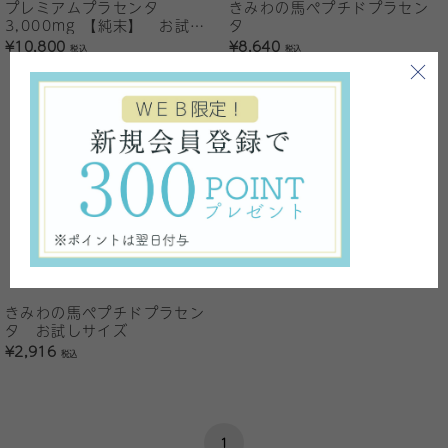
プレミアムプラセンタ
きみわの馬ペプチドプラセン
3,000mg 【純末】 お試し
タ
サイズ
¥10,800
¥8,640
税込
税込
きみわの馬ペプチドプラセン
タ お試しサイズ
¥2,916
税込
1