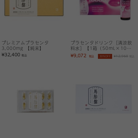
プレミアムプラセンタ
プラセンタドリンク［清涼飲
3,000mg 【純末】
料水］【1箱（50mL×10
本）】
¥32,400
¥9,072
税込
¥12,960
税込
30%OFF
税込