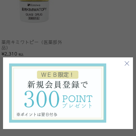
薬用キミワトピー（医薬部外
品）
¥2,310
税込
1