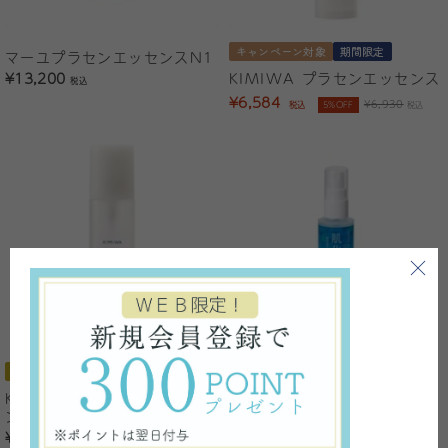
キャンペーン対象
期間限定
マーユプラセンエッセンスN1
¥13,200
KIMIWA プラセンエッセンス
税込
¥6,584
¥6,930
税込
5%OFF
税込
おすすめ
人気商品
肌馬油ローション（無香料）
KIMIWA プラセンＳローショ
¥990
税込
ン
¥3,520
税込