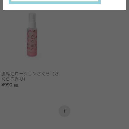
肌馬油ローションさくら（さ
くらの香り）
¥990
税込
1