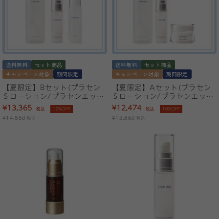
送料無料
セット商品
送料無料
セット商品
キャンペーン対象
期間限定
キャンペーン対象
期間限定
【夏限定】Bセット(プラセン
【夏限定】Aセット(プラセン
Ｓローション/プラセンエッセ
Ｓローション/プラセンエッセ
ンス/マーユセラミドオイル)
ンス/きみわマーユクリームリ
¥13,365
¥12,474
税込
10%OFF
税込
10%OFF
ッチ)
¥14,850
¥13,860
税込
税込