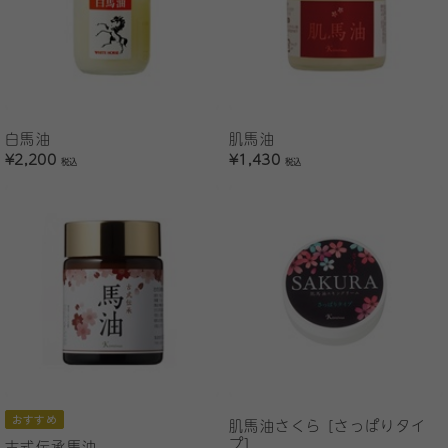
白馬油
肌馬油
¥2,200
¥1,430
税込
税込
おすすめ
肌馬油さくら [さっぱりタイ
プ]
古式伝承馬油