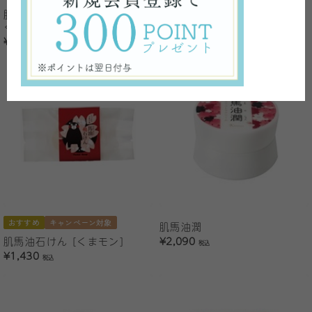
肌馬油ローションさくら（さ
肌馬油 [くまモン]
くらの香り）
¥1,210
税込
¥990
税込
おすすめ
キャンペーン対象
肌馬油潤
肌馬油石けん [くまモン]
¥2,090
税込
¥1,430
税込