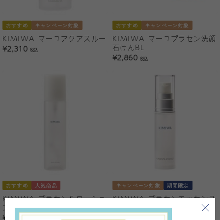
おすすめ
キャンペーン対象
おすすめ
キャンペーン対象
KIMIWA マーユアクアスルー
KIMIWA マーユプラセン洗顔
石けんBL
¥2,310
税込
¥2,860
税込
おすすめ
人気商品
キャンペーン対象
期間限定
KIMIWA プラセンＳローショ
KIMIWA プラセンエッセンス
ン
¥6,584
¥6,930
税込
5%OFF
税込
¥3,520
税込