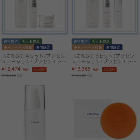
送料無料
セット商品
送料無料
セット商品
キャンペーン対象
期間限定
キャンペーン対象
期間限定
【夏限定】Aセット(プラセン
【夏限定】Bセット(プラセン
Ｓローション/プラセンエッセ
Ｓローション/プラセンエッセ
ンス/きみわマーユクリームリ
ンス/マーユセラミドオイル)
¥12,474
¥13,365
税込
10%OFF
税込
10%OFF
ッチ)
¥13,860
¥14,850
税込
税込