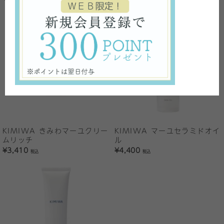
KIMIWA きみわマーユクリー
KIMIWA マーユセラミドオイ
ムリッチ
ル
¥3,410
¥4,400
税込
税込