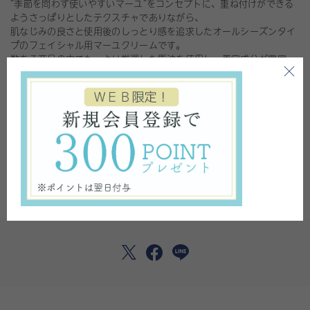
”季節を問わず使いやすいマーユ”をコンセプトに、重ね付けができる
ようさっぱりとしたテクスチャでありながら、
肌なじみの良さと使用後のしっとり感を追求したオールシーズンタイ
プのフェイシャル用マーユクリームです。
数ある商品の中でも、より厳選した馬油を使用し、美容成分が豊富
な“こうねオイル”は ぜいたくに配合。
入浴後や化粧水後の潤ったお肌の上に、ラッピングするようにうすく
伸ばしてご使用ください。
※季節・お肌の状態に合わせて、量を調整してください。
同シリーズのSローションとの併用をおすすめいたします。