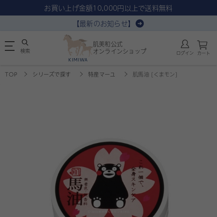
お買い上げ金額10,000円以上で送料無料
【最新のお知らせ】
肌美和公式
検索
オンラインショップ
ログイン
カート
TOP
シリーズで探す
特産マーユ
肌馬油 [くまモン]