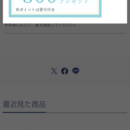
全身にお使いいただけますが、しっかり潤うので、角質の厚いかかと
やひじ・ひざや乾燥のひどい方に人気。
お風呂上がりや洗顔(化粧水)後すぐの水分を含んだお肌に、ごく少量
を薄く伸ばしてください。
※季節に応じて、量を調整してください。
最近見た商品