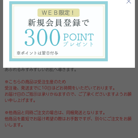
●完全受注生産
プレミアムマーユオイルは、お客様の受注を受けてから製造します。
そのためお届けまでに10日ほどいただき、一つ一つ手作りした、作り
たての商品を直接お送りします。
●極上シンプルスキンケア
1回の使用量は、ほんの１滴。ブースターオイルとして、潤いを閉じ
込めるフタとして、気になる部分へいつものスキンケア + 1に･･･ さ
まざまなシーンにお使いいただけます。
●馬油100%使用
食用油脂を原料に、希少な上油（馬油の上澄み部分）をさらに選りす
ぐった美容オイルは、肌に違和感なく浸透(角質層まで)し、透明感の
あふれるみずみずしいお肌へ導きます。
※こちらの商品は受注生産のため
受注後、発送までに10日ほどお時間をいただいております。
お届け日のご指示は承りかねますので、ご了承くださいますようお願
い申し上げます。
※他商品と同時ご注文の場合は、同梱発送となります。
他商品を最短でお届け希望の際はお手数ですが、別々にご注文をお願
いします。